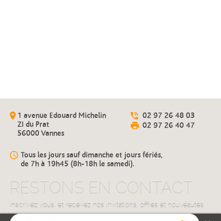
Épicerie
Fromage, saumon fumé, vin, une
sélection de produits régionaux
1 avenue Edouard Michelin
02 97 26 48 03
ZI du Prat
02 97 26 40 47
56000 Vannes
Tous les jours sauf dimanche et jours fériés,
de 7h à 19h45 (8h-18h le samedi).
RESTONS EN CONTACT
Inscrivez vous, et recevez nos invitations, offres et nouveautés