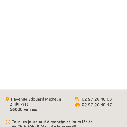
Épicerie
Fromage, saumon fumé, vin, une
sélection de produits régionaux
1 avenue Edouard Michelin
02 97 26 48 03
ZI du Prat
02 97 26 40 47
56000 Vannes
Tous les jours sauf dimanche et jours fériés,