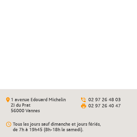
Épicerie
Fromage, saumon fumé, vin, une
sélection de produits régionaux
1 avenue Edouard Michelin
02 97 26 48 03
ZI du Prat
02 97 26 40 47
56000 Vannes
Tous les jours sauf dimanche et jours fériés,
de 7h à 19h45 (8h-18h le samedi).